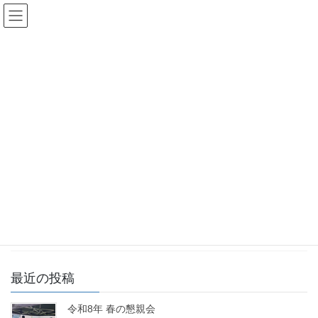
コ
ナ
ン
ビ
テ
ゲ
ン
ー
2019年12月
ツ
シ
へ
ョ
ス
ン
HOME
2019年12月
キ
に
ッ
移
プ
動
2019年12月18日
社内イベント
2019年12月全体会議
台東一丁目区民館において 、2019年12月の全体会議を行いまし
た。
最近の投稿
令和8年 春の懇親会